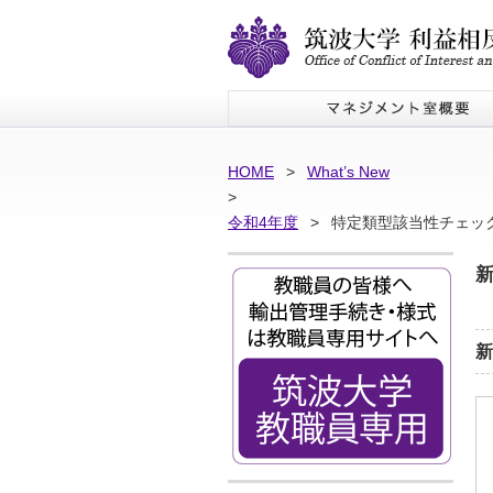
HOME
>
What’s New
>
令和4年度
>
特定類型該当性チェッ
新