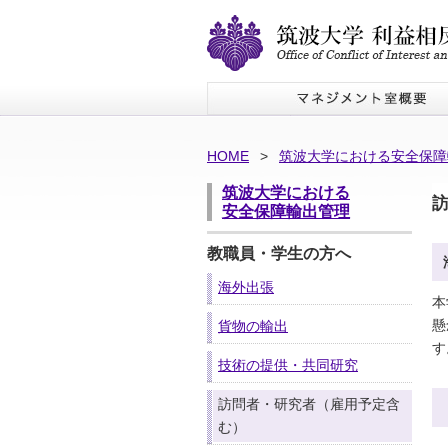
HOME
>
筑波大学における安全保障
筑波大学における
安全保障輸出管理
教職員・学生の方へ
海外出張
本
懸
貨物の輸出
す
技術の提供・共同研究
訪問者・研究者（雇用予定含
む）