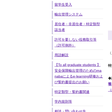
留学生受入
輸出管理システム
居住者・非居住者・特定類型
該当者
許可を要しない役務取引等
（許可例外）
（
用語解説
【To all graduate students 】
特
安全保障輸出管理のためのma
nabaによるe-learning研修およ
◆
び誓約書提出のお願い
等
（
特定類型・誓約書関連
学内規則等
相談・問い合わせ先