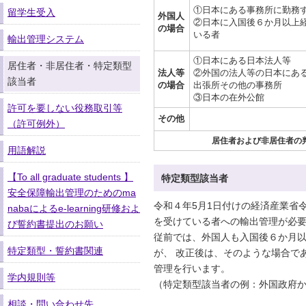
①日本にある事務所に勤務
留学生受入
外国人
②日本に入国後６か月以上
の場合
いる者
輸出管理システム
①日本にある日本法人等
居住者・非居住者・特定類型
法人等
②外国の法人等の日本にあ
該当者
の場合
出張所その他の事務所
③日本の在外公館
許可を要しない役務取引等
その他
（許可例外）
居住者および非居住者の
用語解説
【To all graduate students 】
特定類型該当者
安全保障輸出管理のためのma
令和４年5月1日付けの経済産業省
nabaによるe-learning研修およ
を受けている者への輸出管理が必
び誓約書提出のお願い
従前では、外国人も入国後６か月
特定類型・誓約書関連
が、 改正後は、そのような場合で
管理を行います。
学内規則等
（特定類型該当者の例：外国政府
相談・問い合わせ先