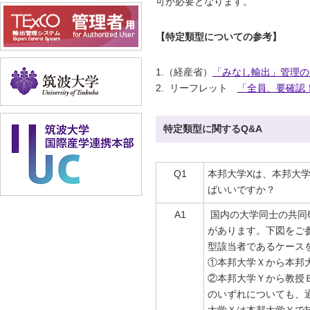
可が必要となります。
【特定類型についての参考】
1.（経産省）
「みなし輸出」管理の
2. リーフレット
「全員、要確認
特定類型に関するQ&A
Q1
本邦大学Xは、本邦大
ばいいですか？
A1
国内の大学同士の共同
があります。下図をご
型該当者であるケース
①本邦大学Ｘから本邦
②本邦大学Ｙから教授
のいずれについても、
大学Ｘは本邦大学Ｙで