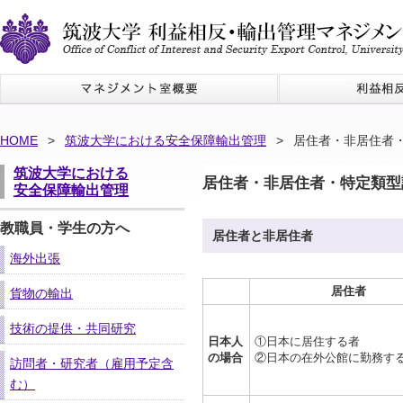
HOME
>
筑波大学における安全保障輸出管理
>
居住者・非居住者
筑波大学における
居住者・非居住者・特定類型
安全保障輸出管理
教職員・学生の方へ
居住者と非居住者
海外出張
居住者
貨物の輸出
技術の提供・共同研究
日本人
①日本に居住する者
の場合
②日本の在外公館に勤務す
訪問者・研究者（雇用予定含
む）