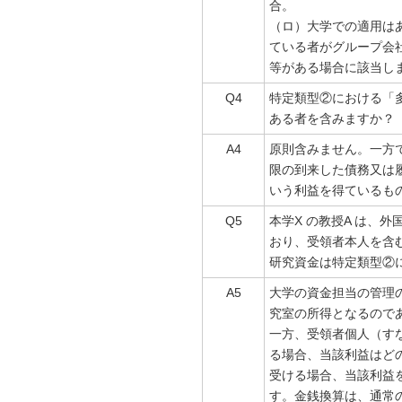
合。
（ロ）大学での適用は
ている者がグループ会
等がある場合に該当し
Q4
特定類型②における「
ある者を含みますか？
A4
原則含みません。一方
限の到来した債務又は
いう利益を得ているも
Q5
本学X の教授A は、
おり、受領者本人を含
研究資金は特定類型②
A5
大学の資金担当の管理
究室の所得となるので
一方、受領者個人（す
る場合、当該利益はど
受ける場合、当該利益
す。金銭換算は、通常